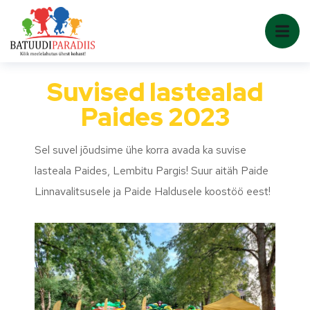
Suvised lastealad
Paides 2023
Sel suvel jõudsime ühe korra avada ka suvise
lasteala Paides, Lembitu Pargis! Suur aitäh Paide
Linnavalitsusele ja Paide Haldusele koostöö eest!