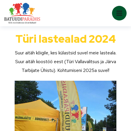
Türi lastealad 2024
Suur aitäh kõigile, kes külastsid suvel meie lasteala.
Suur aitäh koostöö eest (Türi Vallavalitsus ja Järva
Tarbijate Ühistu). Kohtumiseni 2025a suvel!