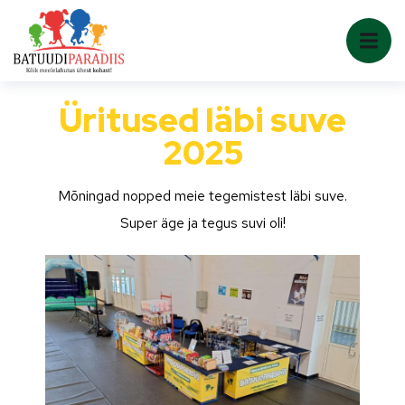
Üritused läbi suve
2025
Mõningad nopped meie tegemistest läbi suve.
Super äge ja tegus suvi oli!