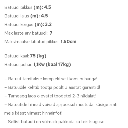
Batuudi pikkus
(m): 4.5
Batuudi laius
(m): 4.5
Batuudi kõrgus
(m): 3.2
Max laste arv batuudil:
7
Maksimaalse lubatud pikkus:
1.50cm
Batuudi kaal:
75 (kg)
Batuudi puhur:
1,1Kw (kaal 17kg)
– Batuut tarnitakse komplektselt koos puhuriga!
– Batuudile kehtib tootja poolt 3 aastat garantiid!
– Tarneaeg laos olevatel toodetel 2-3 nädalat!
– Batuutide hinnad võivad ajajooksul muutuda, küsige alati
meie käest viimast hinnainfot!
– Sellist batuuti on võimalik pakkuda ka teistsuguse