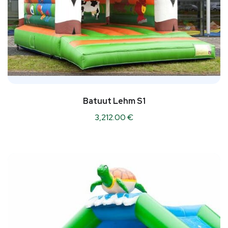
Batuut Lehm S1
3,212.00
€