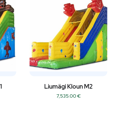
1
Liumägi Kloun M2
7,535.00
€