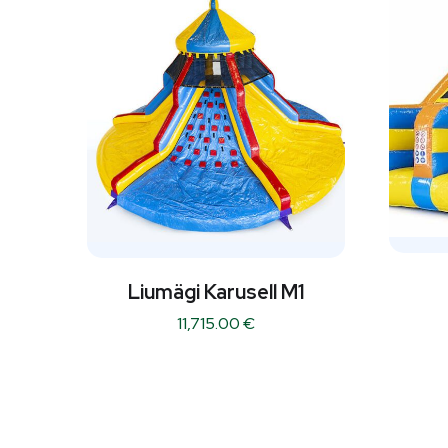
Liumägi Karusell M1
11,715.00
€