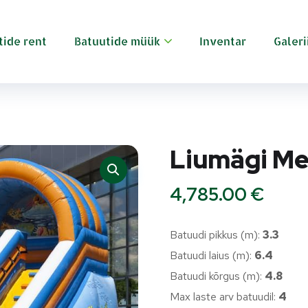
tide rent
Batuutide müük
Inventar
Galeri
Liumägi M
4,785.00
€
Batuudi pikkus (m):
3.3
Batuudi laius (m):
6.4
Batuudi kõrgus (m):
4.8
Max laste arv batuudil:
4