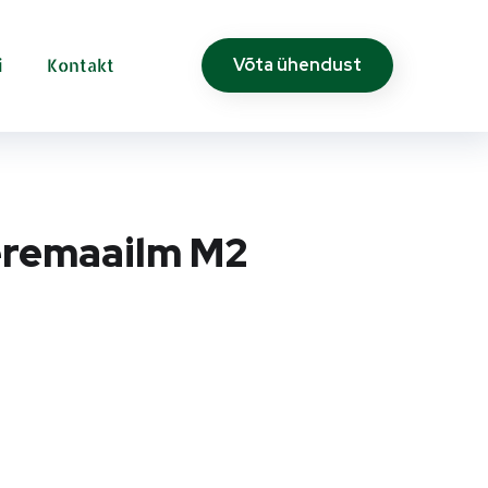
i
Kontakt
Võta ühendust
eremaailm M2