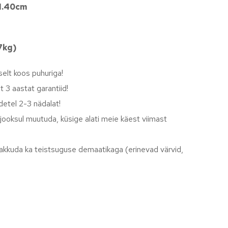
1.40cm
17kg)
elt koos puhuriga!
t 3 aastat garantiid!
detel 2-3 nädalat!
jooksul muutuda, küsige alati meie käest viimast
 pakkuda ka teistsuguse demaatikaga (erinevad värvid,