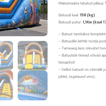
Maksimaalse lubatud pikkus:
Batuudi kaal:
158 (kg)
Batuudi puhur:
1,1Kw (kaal 
– Batuut tarnitakse komplekts
– Batuudile kehtib tootja pool
– Tarneaeg laos olevatel too
– Batuutide hinnad võivad aja
hinnainfot!
– Sellist batuuti on võimalik
pildid, tegelased vms).