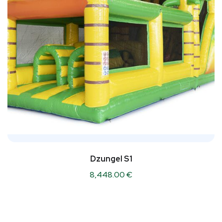
Dzungel S1
8,448.00
€