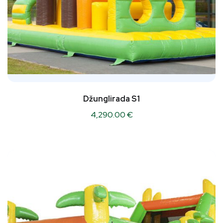
Džunglirada S1
4,290.00
€