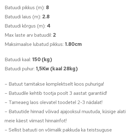
Batuudi pikkus (m):
8
Batuudi laius (m):
2.8
Batuudi kõrgus (m):
4
Max laste arv batuudil:
2
Maksimaalse lubatud pikkus:
1.80cm
Batuudi kaal:
150 (kg)
Batuudi puhur:
1,5Kw (kaal 28kg)
– Batuut tarnitakse komplektselt koos puhuriga!
– Batuudile kehtib tootja poolt 3 aastat garantiid!
– Tarneaeg laos olevatel toodetel 2-3 nädalat!
– Batuutide hinnad võivad ajajooksul muutuda, küsige alati
meie käest viimast hinnainfot!
– Sellist batuuti on võimalik pakkuda ka teistsuguse