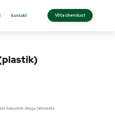
i
Kontakt
Võta ühendust
(plastik)
ste batuutide õhuga täitmiseks.