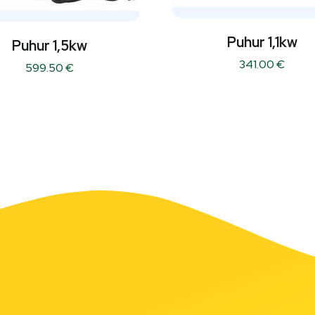
Puhur 1,1kw
Puhur 1,5kw
341.00
€
599.50
€