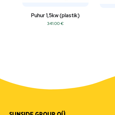
Puhur 1,5kw (plastik)
341.00
€
SUNSIDE GROUP OÜ