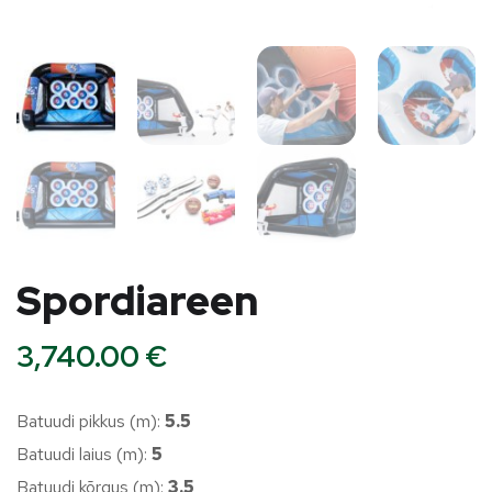
Spordiareen
3,740.00
€
Batuudi pikkus (m):
5.5
Batuudi laius (m):
5
Batuudi kõrgus (m):
3.5