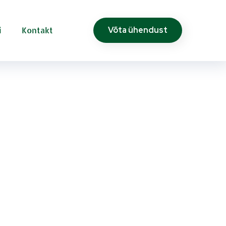
i
Kontakt
Võta ühendust