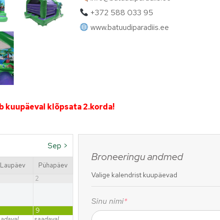
+372 588 033 95
www.batuudiparadiis.ee
b kuupäeval klõpsata 2.korda!
Sep
>
Broneeringu andmed
Laupäev
Pühapäev
Valige kalendrist kuupäevad
2
Sinu nimi
*
9
aadaval
saadaval