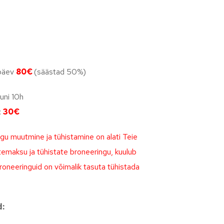
öpäev
80€
(säästad 50%)
uni 10h
:
30€
ngu muutmine ja tühistamine on alati Teie
temaksu ja tühistate broneeringu, kuulub
oneeringuid on võimalik tasuta tühistada
d: