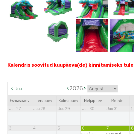
Kalendris soovitud kuupäeva(de) kinnitamiseks tule
<
2026
>
<
Juu
Esmaspäev
Teisipäev
Kolmapäev
Neljapäev
Reede
Juu 27
Juu 28
Juu 29
Juu 30
Juu 31
1
3
4
5
6
7
8
saadaval
saadaval
s