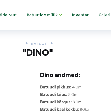
tide rent
Batuutide müük
Inventar
Galeri
BATUUT
"DINO"
Dino andmed:
Batuudi pikkus:
4.0m
Batuudi laius:
5.0m
Batuudi kõrgus:
3.0m
Batuudi kaal kokku:
90kg