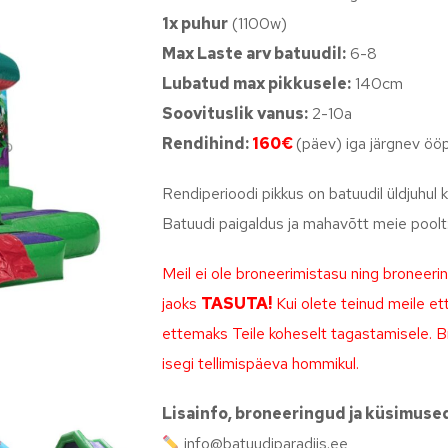
1x puhur
(1100w)
Max Laste arv batuudil:
6-8
Lubatud max pikkusele:
140cm
Soovituslik vanus:
2-10a
Rendihind:
160€
(päev) iga järgnev ö
Rendiperioodi pikkus on batuudil üldjuhul k
Batuudi paigaldus ja mahavõtt meie poolt
Meil ei ole broneerimistasu ning broneeri
jaoks
TASUTA!
Kui olete teinud meile et
ettemaks Teile koheselt tagastamisele. Br
isegi tellimispäeva hommikul.
Lisainfo, broneeringud ja küsimuse
info@batuudiparadiis.ee