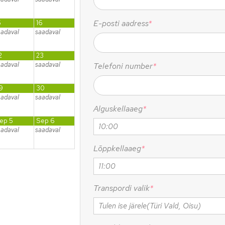
E-posti aadress
*
5
16
aadaval
saadaval
2
23
aadaval
saadaval
Telefoni number
*
9
30
aadaval
saadaval
Alguskellaaeg
*
ep 5
Sep 6
aadaval
saadaval
Lõppkellaaeg
*
Transpordi valik
*