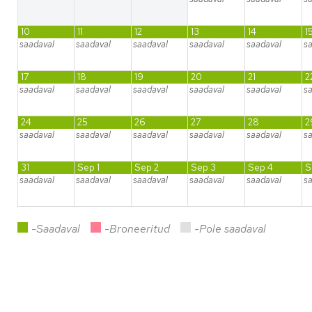
10
11
12
13
14
1
saadaval
saadaval
saadaval
saadaval
saadaval
s
17
18
19
20
21
2
saadaval
saadaval
saadaval
saadaval
saadaval
s
24
25
26
27
28
2
saadaval
saadaval
saadaval
saadaval
saadaval
s
31
Sep 1
Sep 2
Sep 3
Sep 4
S
saadaval
saadaval
saadaval
saadaval
saadaval
s
-Saadaval
-Broneeritud
-Pole saadaval