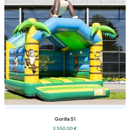
Gorilla S1
3,550.00
€