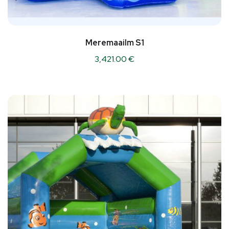
Meremaailm S1
3,421.00
€