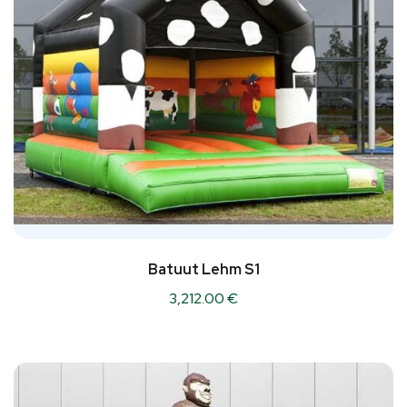
Batuut Lehm S1
3,212.00
€